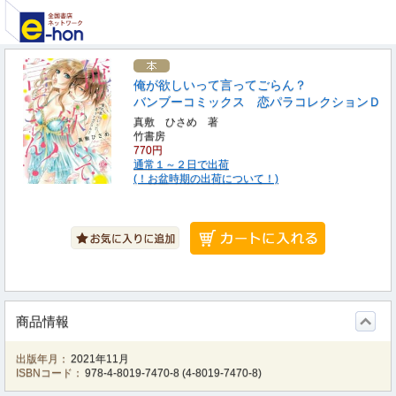
俺が欲しいって言ってごらん？
バンブーコミックス 恋パラコレクションＤ
真敷 ひさめ 著
竹書房
770円
通常１～２日で出荷
(！お盆時期の出荷について！)
商品情報
出版年月：
2021年11月
ISBNコード：
978-4-8019-7470-8
(
4-8019-7470-8
)