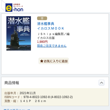
潜水艦事典
イカロスＭＯＯＫ
ＪＳｈｉｐｓ編集部／編
イカロス出版
1,980円
現在ご注文できません
商品情報
出版年月：
2021年11月
ISBNコード：
978-4-8022-1092-8
(
4-8022-1092-2
)
頁数・縦：
１４１Ｐ ２６ｃｍ