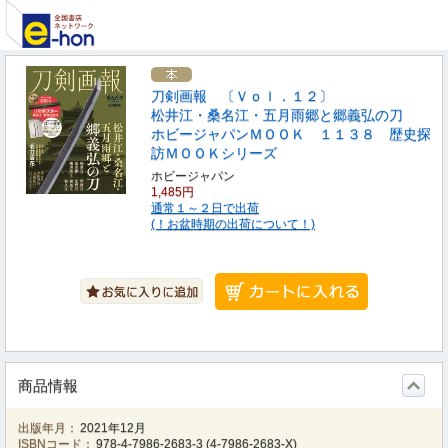
刀剣画報 〔Ｖｏｌ．１２〕
松井江・桑名江・五月雨郷と郷義弘の刀
ホビージャパンＭＯＯＫ １１３８ 歴史探
訪ＭＯＯＫシリーズ
ホビージャパン
1,485円
通常１～２日で出荷
(！お盆時期の出荷について！)
商品情報
出版年月：
2021年12月
ISBNコード：
978-4-7986-2683-3
(
4-7986-2683-X
)