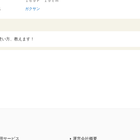
１６９Ｐ １９ｃｍ
名
ガクサン
使い方、教えます！
用サービス
運営会社概要