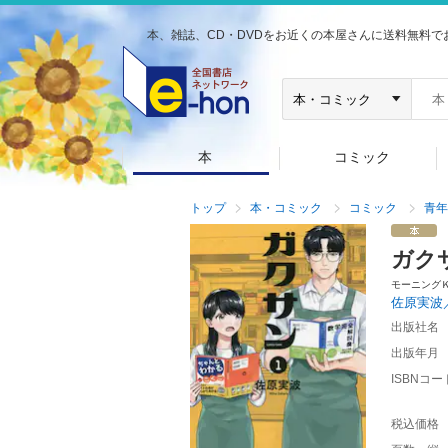
本、雑誌、CD・DVDをお近くの本屋さんに送料無料で
本
コミック
トップ
本・コミック
コミック
青年
ガク
モーニング
佐原実波
出版社名
出版年月
ISBNコー
税込価格