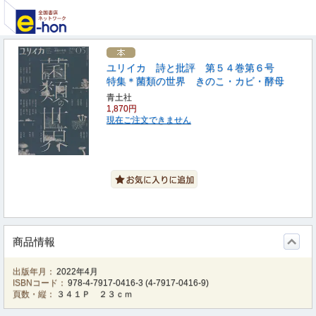
ユリイカ 詩と批評 第５４巻第６号
特集＊菌類の世界 きのこ・カビ・酵母
青土社
1,870円
現在ご注文できません
商品情報
出版年月：
2022年4月
ISBNコード：
978-4-7917-0416-3
(
4-7917-0416-9
)
頁数・縦：
３４１Ｐ ２３ｃｍ