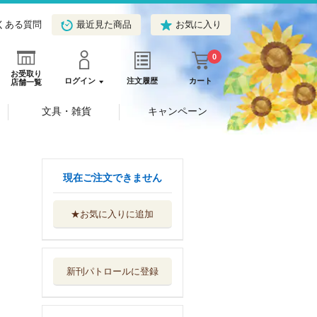
くある質問
最近見た商品
お気に入り
0
お受取り
ログイン
注文履歴
カート
店舗一覧
文具・雑貨
キャンペーン
現在ご注文できません
★お気に入りに追加
願いのアストロ
５
集英社
新刊パトロールに登録
願いのアストロ
４
集英社