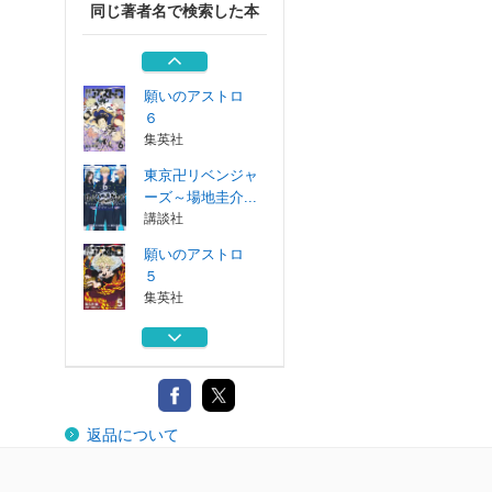
同じ著者名で検索した本
願いのアストロ
３
集英社
願いのアストロ
６
集英社
東京卍リベンジャ
ーズ～場地圭介...
講談社
願いのアストロ
５
集英社
願いのアストロ
４
集英社
願いのアストロ
返品について
３
集英社
願いのアストロ