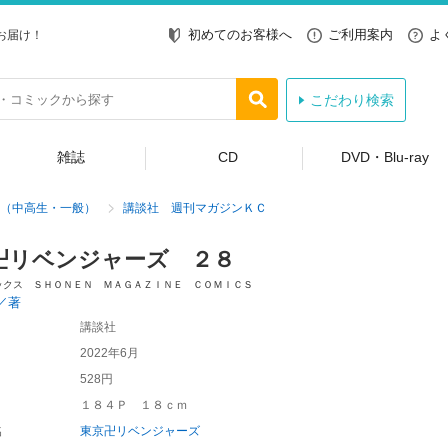
初めてのお客様へ
ご利用案内
よ
お届け！
こだわり検索
雑誌
CD
DVD・Blu-ray
（中高生・一般）
講談社 週刊マガジンＫＣ
卍リベンジャーズ ２８
ックス ＳＨＯＮＥＮ ＭＡＧＡＺＩＮＥ ＣＯＭＩＣＳ
／著
講談社
2022年6月
528円
１８４Ｐ １８ｃｍ
名
東京卍リベンジャーズ