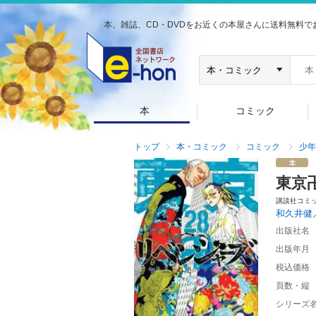
本、雑誌、CD・DVDをお近くの本屋さんに送料無料で
本
コミック
トップ
本・コミック
コミック
少年
東京
講談社コミ
和久井健
出版社名
出版年月
税込価格
頁数・縦
シリーズ