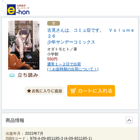
古見さんは、コミュ症です。 Ｖｏｌｕｍｅ
２６
少年サンデーコミックス
オダトモヒト／著
小学館
550円
通常１～２日で出荷
(！お盆時期の出荷について！)
商品情報
出版年月：
2022年7月
ISBNコード：
978-4-09-851185-3
(
4-09-851185-1
)