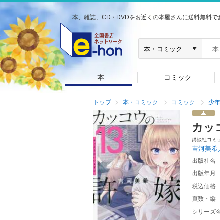
本、雑誌、CD・DVDをお近くの本屋さんに送料無料で
本
コミック
トップ
本・コミック
コミック
少年
カッ
講談社コミ
吉河美希
出版社名
出版年月
税込価格
頁数・縦
シリーズ