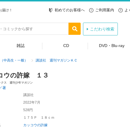
初めてのお客様へ
ご利用案内
よ
お届け！
こだわり検索
雑誌
CD
DVD・Blu-ray
（中高生・一般）
講談社 週刊マガジンＫＣ
コウの許嫁 １３
ックス 週刊少年マガジン
／著
講談社
2022年7月
528円
１７５Ｐ １８ｃｍ
名
カッコウの許嫁