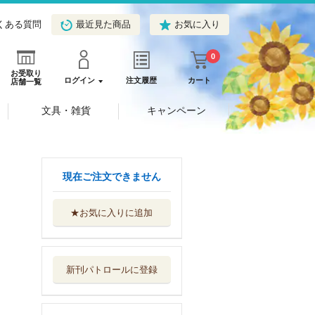
くある質問
最近見た商品
お気に入り
0
お受取り
ログイン
注文履歴
カート
店舗一覧
文具・雑貨
キャンペーン
現在ご注文できません
★お気に入りに追加
カッコウの許嫁
３２
講談社
新刊パトロールに登録
カッコウの許嫁
１－３１巻セット
講談社