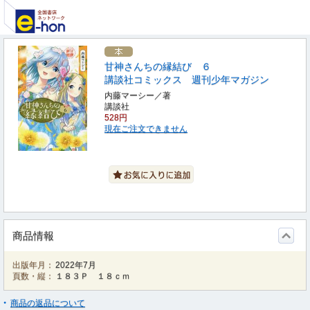
甘神さんちの縁結び ６
講談社コミックス 週刊少年マガジン
内藤マーシー／著
講談社
528円
現在ご注文できません
商品情報
出版年月：
2022年7月
頁数・縦：
１８３Ｐ １８ｃｍ
商品の返品について