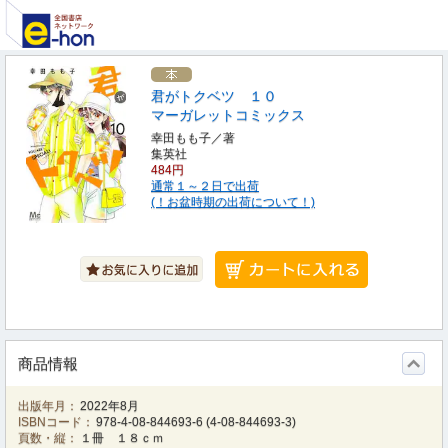
君がトクベツ １０
マーガレットコミックス
幸田もも子／著
集英社
484円
通常１～２日で出荷
(！お盆時期の出荷について！)
商品情報
出版年月：
2022年8月
ISBNコード：
978-4-08-844693-6
(
4-08-844693-3
)
頁数・縦：
１冊 １８ｃｍ