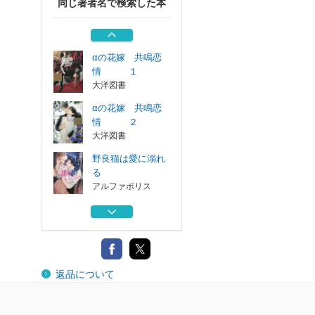
同じ著者名で検索した本
君が好きだから
アルファポリス
αの花嫁 共鳴恋
情 １
大洋図書
αの花嫁 共鳴恋
情 ２
大洋図書
野良猫は愛に溺れ
る
アルファポリス
君が好きだから
アルファポリス
αの花嫁 共鳴恋
返品について
情 １
大洋図書
αの花嫁 共鳴恋