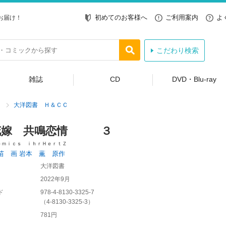
初めてのお客様へ
ご利用案内
よ
お届け！
こだわり検索
雑誌
CD
DVD・Blu-ray
大洋図書 Ｈ＆ＣＣ
花嫁 共鳴恋情 ３
ｏｍｉｃｓ ｉｈｒＨｅｒｔＺ
苗 画
岩本 薫 原作
大洋図書
2022年9月
ド
978-4-8130-3325-7
（
4-8130-3325-3
）
781円