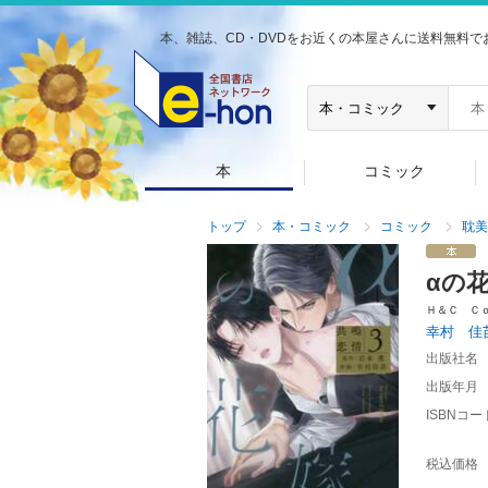
本、雑誌、CD・DVDをお近くの本屋さんに送料無料で
本
コミック
トップ
本・コミック
コミック
耽美
αの
Ｈ＆Ｃ Ｃ
幸村 佳
出版社名
出版年月
ISBNコー
税込価格