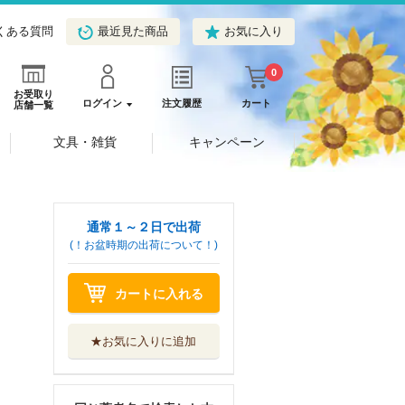
くある質問
最近見た商品
お気に入り
0
お受取り
ログイン
注文履歴
カート
店舗一覧
文具・雑貨
キャンペーン
通常１～２日で出荷
(！お盆時期の出荷について！)
αの花嫁 共鳴恋
カートに入れる
情 ２
大洋図書
★お気に入りに追加
野良猫は愛に溺れ
る
アルファポリス