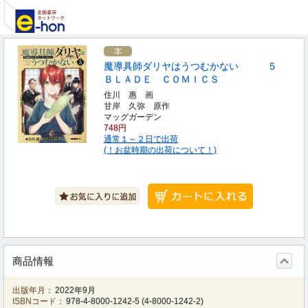
魔導具師ダリヤはうつむかない ５
ＢＬＡＤＥ ＣＯＭＩＣＳ
住川 惠 画
甘岸 久弥 原作
マッグガーデン
748円
通常１～２日で出荷
(！お盆時期の出荷について！)
商品情報
出版年月：
2022年9月
ISBNコード：
978-4-8000-1242-5
(
4-8000-1242-2
)