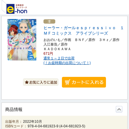
ヒーラー・ガールｅｓｐｒｅｓｓｉｖｏ １
ＭＦコミックス アライブシリーズ
おおのいも／作画 ＢＮＦ／原作 ３Ｈｚ／原作
入江泰浩／原作
ＫＡＤＯＫＡＷＡ
671円
通常１～２日で出荷
(！お盆時期の出荷について！)
商品情報
出版年月：
2022年10月
ISBNコード：
978-4-04-681923-9
(
4-04-681923-5
)