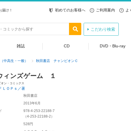
初めてのお客様へ
ご利用案内
よ
お届け！
こだわり検索
雑誌
CD
DVD・Blu-ray
（中高生・一般）
秋田書店 チャンピオンＣ
ウィンズゲーム １
ピオン・コミックス
ＦＬＯＰｓ／著
秋田書店
2013年6月
ド
978-4-253-22188-7
（
4-253-22188-2
）
528円