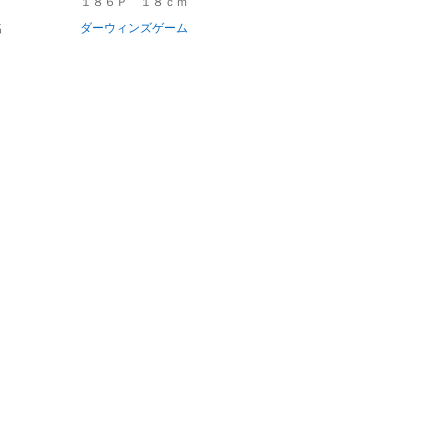
１８６Ｐ １８ｃｍ
名
ダーウィンズゲーム