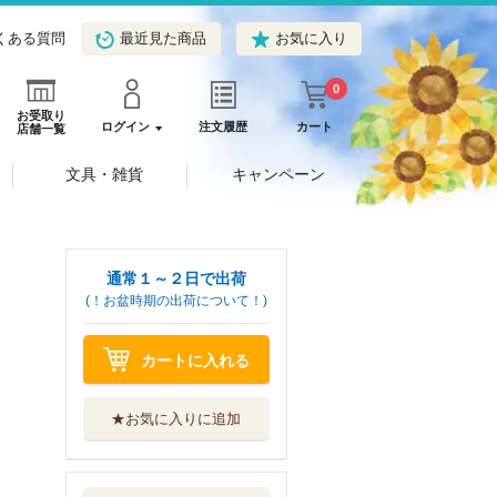
くある質問
最近見た商品
お気に入り
0
お受取り
ログイン
注文履歴
カート
店舗一覧
文具・雑貨
キャンペーン
通常１～２日で出荷
(！お盆時期の出荷について！)
カートに入れる
★お気に入りに追加
ロードマギアの弟
子 ４
小学館