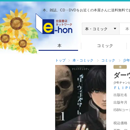
本、雑誌、CD・DVDをお近くの本屋さんに送料無料で
本
コミック
トップ
本・コミック
コミック
少年
ダー
少年チャン
ＦＬＩＰ
出版社名
出版年月
ISBNコー
税込価格