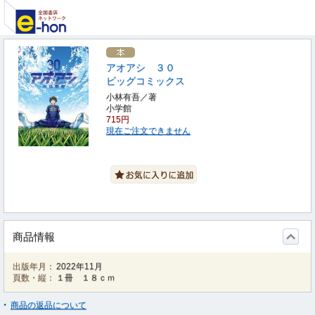
アオアシ ３０
ビッグコミックス
小林有吾／著
小学館
715円
現在ご注文できません
商品情報
出版年月：
2022年11月
頁数・縦：
１冊 １８ｃｍ
商品の返品について