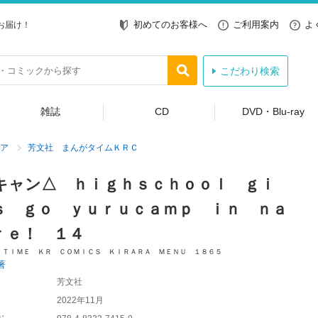
初めてのお客様へ
ご利用案内
よ
お届け！
こだわり検索
雑誌
CD
DVD・Blu-ray
ア
芳文社 まんがタイムＫＲＣ
キャン△ ｈｉｇｈｓｃｈｏｏｌ ｇｉ
ｓ ｇｏ ｙｕｒｕｃａｍｐ ｉｎ ｎａ
ｒｅ！ １４
 ＴＩＭＥ ＫＲ ＣＯＭＩＣＳ ＫＩＲＡＲＡ ＭＥＮＵ １８６５
著
芳文社
2022年11月