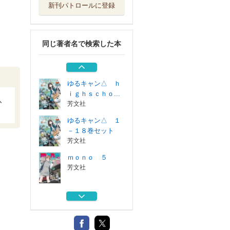
新刊パトロールに登録
ｍｏｎｏ ５
芳文社
同じ著者名で検索した本
ゆるキャン△ ｈ
ｉｇｈｓｃｈｏ...
芳文社
ゆるキャン△ ｈ
ｉｇｈｓｃｈｏ...
入
芳文社
ゆるキャン△ １
－１８巻セット
芳文社
ｍｏｎｏ ５
芳文社
ゆるキャン△ ｈ
ｉｇｈｓｃｈｏ...
芳文社