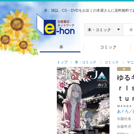
本、雑誌、CD・DVDをお近くの本屋さんに送料無料で
本
コミック
トップ
本・コミック
コミック
マニ
ゆる
ｒｌ
ｔｕ
ＭＡＮＧＡ
あｆろ／
出版社名
出版年月