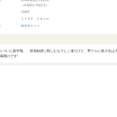
ド
978-4-8322-7415-0
（
4-8322-7415-5
）
726円
１７５Ｐ １９ｃｍ
名
ゆるキャン△
からついに新学期。 部員勧誘に勤しむなでしこ達だけど、野クルに新入生は
幕開けです!