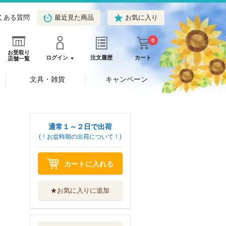
くある質問
最近見た商品
お気に入り
0
お受取り
ログイン
注文履歴
カート
店舗一覧
文具・雑貨
キャンペーン
通常１～２日で出荷
(！お盆時期の出荷について！)
カートに入れる
★お気に入りに追加
ゆるキャン△ １
－１８巻セット
芳文社