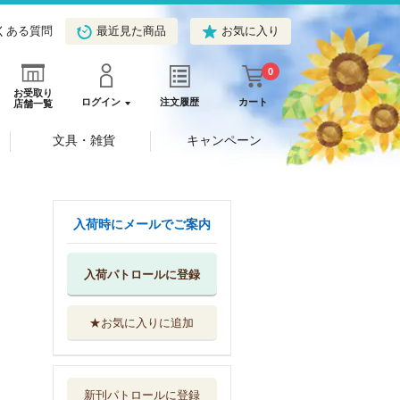
くある質問
最近見た商品
お気に入り
0
お受取り
ログイン
注文履歴
カート
店舗一覧
文具・雑貨
キャンペーン
入荷時にメールでご案内
入荷パトロールに登録
★お気に入りに追加
ＨＵＮＴＥＲ×Ｈ
ＵＮＴＥＲ １５
集英社
新刊パトロールに登録