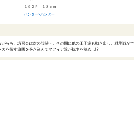
１９２Ｐ １８ｃｍ
名
ハンター×ハンター
ながらも、講習会は次の段階へ。その間に他の王子達も動き出し、継承戦が本
カを捜す旅団を巻き込んでマフィア達が抗争を始め…!?