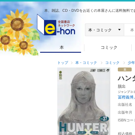
本、雑誌、CD・DVDをお近くの本屋さんに送料無料で
本
コミック
トップ
本・コミック
コミック
少年
ハン
脱出
ジャンプコ
冨樫義博
出版社名
出版年月
ISBNコー
税込価格