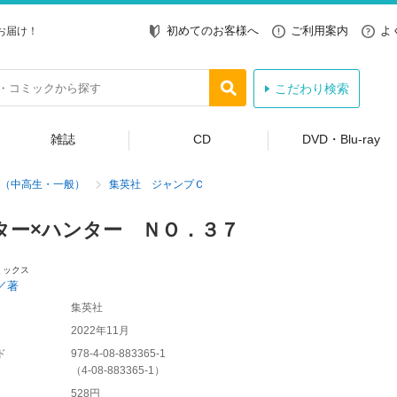
初めてのお客様へ
ご利用案内
よ
お届け！
こだわり検索
雑誌
CD
DVD・Blu-ray
（中高生・一般）
集英社 ジャンプＣ
ター×ハンター ＮＯ．３７
ミックス
／著
集英社
2022年11月
ド
978-4-08-883365-1
（
4-08-883365-1
）
528円