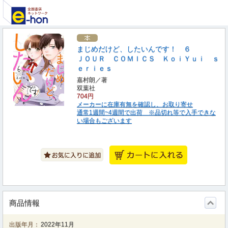
まじめだけど、したいんです！ ６
ＪＯＵＲ ＣＯＭＩＣＳ ＫｏｉＹｕｉ ｓ
ｅｒｉｅｓ
嘉村朗／著
双葉社
704円
メーカーに在庫有無を確認し、お取り寄せ
通常1週間~4週間で出荷 ※品切れ等で入手できな
い場合もございます
商品情報
出版年月：
2022年11月