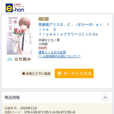
黒薔薇アリスＤ．Ｃ．（ダカーポ）ａｌ ｆ
ｉｎｅ ３
ｆｌｏｗｅｒｓフラワーコミックスα
水城せとな／著
小学館
550円
通常１～２日で出荷
(！お盆時期の出荷について！)
商品情報
出版年月：
2022年11月
ISBNコード：
978-4-09-871765-1
(
4-09-871765-4
)