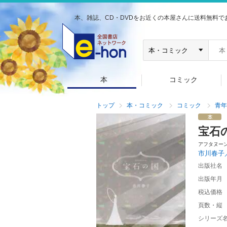
本、雑誌、CD・DVDをお近くの本屋さんに送料無料で
本
コミック
トップ
本・コミック
コミック
青年
宝石
アフタヌー
市川春子
出版社名
出版年月
税込価格
頁数・縦
シリーズ