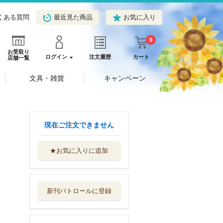
くある質問
最近見た商品
お気に入り
0
お受取り
ログイン
注文履歴
カート
店舗一覧
文具・雑貨
キャンペーン
現在ご注文できません
★お気に入りに追加
宝石の国 １３
特装版
講談社
新刊パトロールに登録
宝石の国 １２
講談社