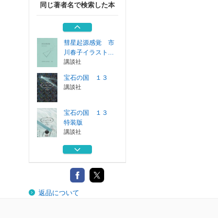
同じ著者名で検索した本
宝石の国 １２
特装版
講談社
彗星起源感覚 市
川春子イラスト...
講談社
宝石の国 １３
講談社
宝石の国 １３
特装版
講談社
宝石の国 １２
講談社
宝石の国 １２
返品について
特装版
講談社
彗星起源感覚 市