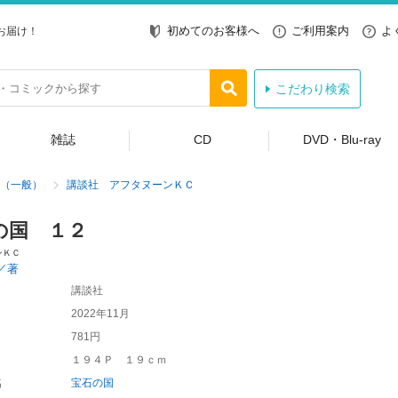
初めてのお客様へ
ご利用案内
よ
お届け！
こだわり検索
雑誌
CD
DVD・Blu-ray
（一般）
講談社 アフタヌーンＫＣ
の国 １２
ンＫＣ
／著
講談社
2022年11月
781円
１９４Ｐ １９ｃｍ
名
宝石の国