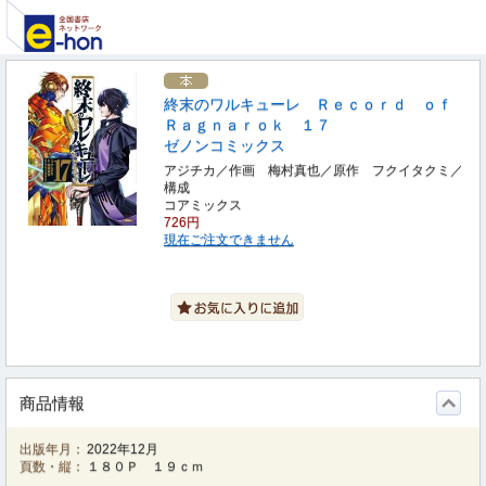
終末のワルキューレ Ｒｅｃｏｒｄ ｏｆ
Ｒａｇｎａｒｏｋ １７
ゼノンコミックス
アジチカ／作画 梅村真也／原作 フクイタクミ／
構成
コアミックス
726円
現在ご注文できません
商品情報
出版年月：
2022年12月
頁数・縦：
１８０Ｐ １９ｃｍ