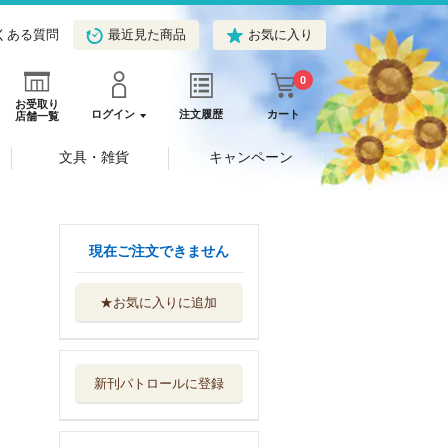
くある質問
最近見た商品
お気に入り
0
お受取り
ログイン
注文履歴
カート
店舗一覧
文具・雑貨
キャンペーン
現在ご注文できません
★お気に入りに追加
ダイヤのＡ ａｃ
ｔ ２ ３４
講談社
新刊パトロールに登録
ダイヤのＡ ａｃ
ｔ ２ ３３
講談社