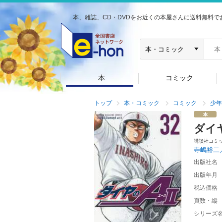
本、雑誌、CD・DVDをお近くの本屋さんに送料無料で
本
コミック
トップ
本・コミック
コミック
少年
ダイ
講談社コミ
寺嶋裕二
出版社名
出版年月
税込価格
頁数・縦
シリーズ