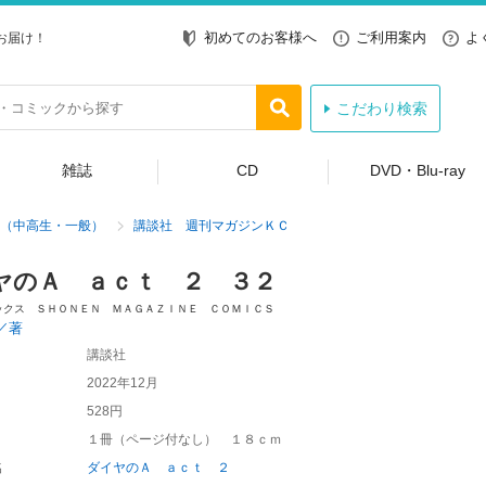
初めてのお客様へ
ご利用案内
よ
お届け！
こだわり検索
雑誌
CD
DVD・Blu-ray
（中高生・一般）
講談社 週刊マガジンＫＣ
ヤのＡ ａｃｔ ２ ３２
ックス ＳＨＯＮＥＮ ＭＡＧＡＺＩＮＥ ＣＯＭＩＣＳ
／著
講談社
2022年12月
528円
１冊（ページ付なし） １８ｃｍ
名
ダイヤのＡ ａｃｔ ２