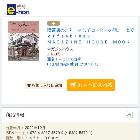
喫茶店のこと、そしてコーヒーの話。 ＆Ｃ
ｏｆｆｅｅｂｒｅａｋ
ＭＡＧＡＺＩＮＥ ＨＯＵＳＥ ＭＯＯＫ
マガジンハウス
1,780円
通常１～２日で出荷
(！お盆時期の出荷について！)
商品情報
出版年月：
2022年12月
ISBNコード：
978-4-8387-5579-0
(
4-8387-5579-1
)
頁数・縦：
１４７Ｐ ３０ｃｍ