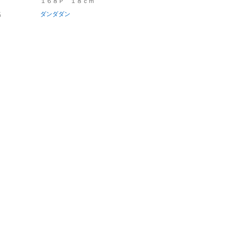
１６８Ｐ １８ｃｍ
名
ダンダダン