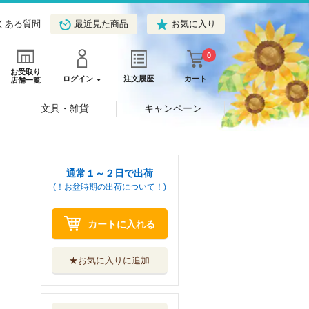
くある質問
最近見た商品
お気に入り
0
お受取り
ログイン
注文履歴
カート
店舗一覧
文具・雑貨
キャンペーン
通常１～２日で出荷
(！お盆時期の出荷について！)
カートに入れる
★お気に入りに追加
ダンダダン １－
２４巻セット
集英社