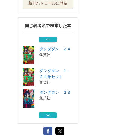
新刊パトロールに登録
ダンダダン ２３
集英社
同じ著者名で検索した本
ダンダダン ２２
集英社
ダンダダン ２４
集英社
ダンダダン １－
２４巻セット
集英社
ダンダダン ２３
集英社
ダンダダン ２２
集英社