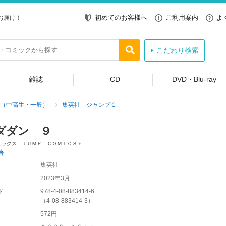
初めてのお客様へ
ご利用案内
よ
お届け！
こだわり検索
雑誌
CD
DVD・Blu-ray
（中高生・一般）
集英社 ジャンプＣ
ダダン ９
ミックス ＪＵＭＰ ＣＯＭＩＣＳ＋
著
集英社
2023年3月
ド
978-4-08-883414-6
（
4-08-883414-3
）
572円