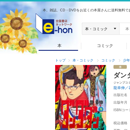
本、雑誌、CD・DVDをお近くの本屋さんに送料無料で
本
コミック
トップ
本・コミック
コミック
少年
ダン
ジャンプコ
龍幸伸／
出版社名
出版年月
ISBNコー
税込価格