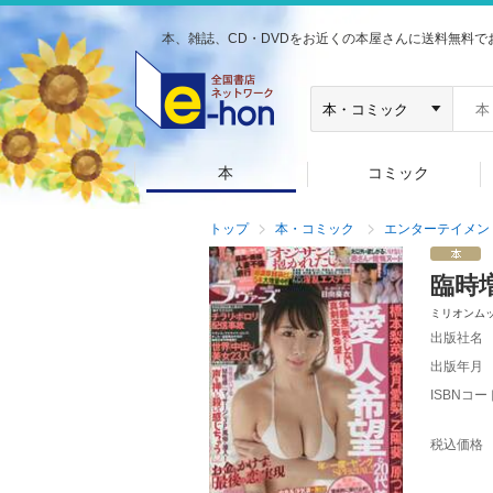
本、雑誌、CD・DVDをお近くの本屋さんに送料無料で
本
コミック
トップ
本・コミック
エンターテイメン
臨時
ミリオンム
出版社名
出版年月
ISBNコー
税込価格