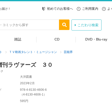
初めてのお客様へ
ご利用案内
よ
お届け！
こだわり検索
雑誌
CD
DVD・Blu-ray
ト
ＴＶ映画タレント・ミュージシャン
芸能界
増刊ラヴァーズ ３０
ック
大洋図書
2023年2月
ド
978-4-8130-4606-6
（
4-8130-4606-1
）
595円