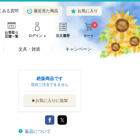
くある質問
最近見た商品
お気に入り
0
お受取り
ログイン
注文履歴
カート
店舗一覧
文具・雑貨
キャンペーン
絶版商品です
現在ご注文できません
★お気に入りに追加
返品について