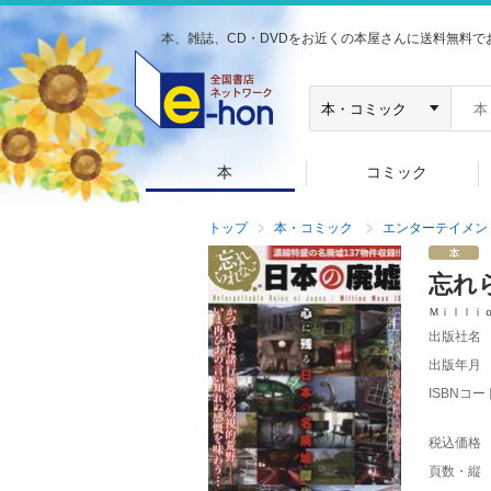
本、雑誌、CD・DVDをお近くの本屋さんに送料無料で
本
コミック
トップ
本・コミック
エンターテイメン
忘れ
Ｍｉｌｌｉ
出版社名
出版年月
ISBNコー
税込価格
頁数・縦