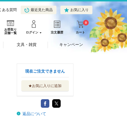
くある質問
最近見た商品
お気に入り
0
お受取り
ログイン
注文履歴
カート
店舗一覧
文具・雑貨
キャンペーン
現在ご注文できません
★お気に入りに追加
返品について