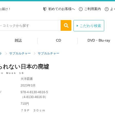
初めてのお客様へ
ご利用案内
よ
お届け！
こだわり検索
雑誌
CD
DVD・Blu-ray
ト
サブカルチャー
サブカルチャー
られない日本の廃墟
ｏｎ Ｍｏｏｋ １６
大洋図書
2023年3月
ド
978-4-8130-4616-5
（
4-8130-4616-9
）
710円
７９Ｐ ３０ｃｍ