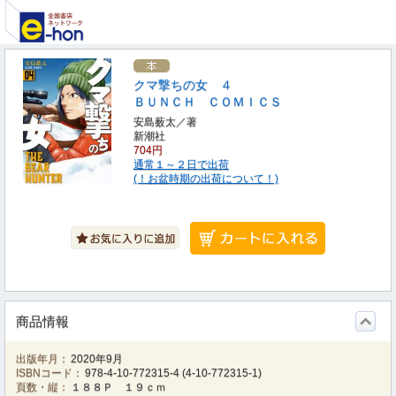
クマ撃ちの女 ４
ＢＵＮＣＨ ＣＯＭＩＣＳ
安島薮太／著
新潮社
704円
通常１～２日で出荷
(！お盆時期の出荷について！)
商品情報
出版年月：
2020年9月
ISBNコード：
978-4-10-772315-4
(
4-10-772315-1
)
頁数・縦：
１８８Ｐ １９ｃｍ