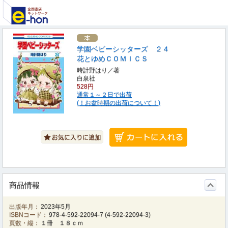
学園ベビーシッターズ ２４
花とゆめＣＯＭＩＣＳ
時計野はり／著
白泉社
528円
通常１～２日で出荷
(！お盆時期の出荷について！)
商品情報
出版年月：
2023年5月
ISBNコード：
978-4-592-22094-7
(
4-592-22094-3
)
頁数・縦：
１冊 １８ｃｍ