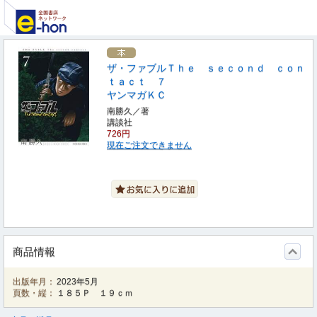
ザ・ファブルＴｈｅ ｓｅｃｏｎｄ ｃｏｎ
ｔａｃｔ ７
ヤンマガＫＣ
南勝久／著
講談社
726円
現在ご注文できません
商品情報
出版年月：
2023年5月
頁数・縦：
１８５Ｐ １９ｃｍ