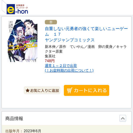
自重しない元勇者の強くて楽しいニューゲー
ム １７
ヤングジャンプコミックス
新木伸／原作 ていやん／漫画 卵の黄身／キャラ
クター原案
集英社
748円
通常１～２日で出荷
(！お盆時期の出荷について！)
商品情報
出版年月：
2023年6月