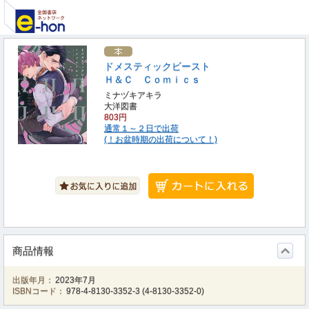
ドメスティックビースト
Ｈ＆Ｃ Ｃｏｍｉｃｓ
ミナヅキアキラ
大洋図書
803円
通常１～２日で出荷
(！お盆時期の出荷について！)
商品情報
出版年月：
2023年7月
ISBNコード：
978-4-8130-3352-3
(
4-8130-3352-0
)