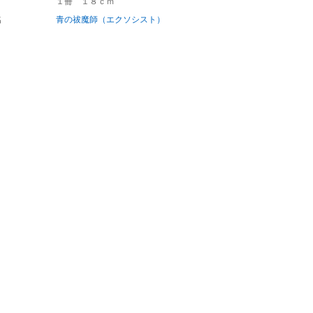
１冊 １８ｃｍ
名
青の祓魔師（エクソシスト）