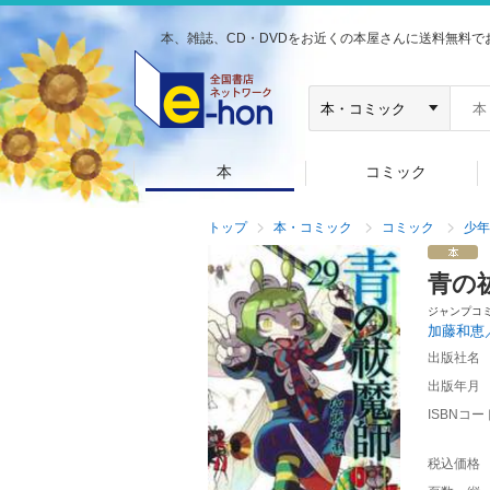
本、雑誌、CD・DVDをお近くの本屋さんに送料無料で
本
コミック
トップ
本・コミック
コミック
少年
青の
ジャンプコ
加藤和恵
出版社名
出版年月
ISBNコー
税込価格