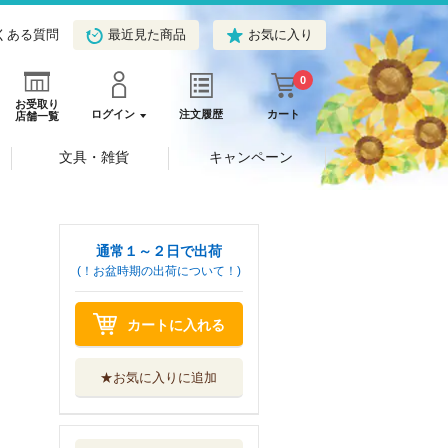
くある質問
最近見た商品
お気に入り
0
お受取り
ログイン
注文履歴
カート
店舗一覧
文具・雑貨
キャンペーン
通常１～２日で出荷
(！お盆時期の出荷について！)
カートに入れる
★お気に入りに追加
青の祓魔師 ３３
集英社