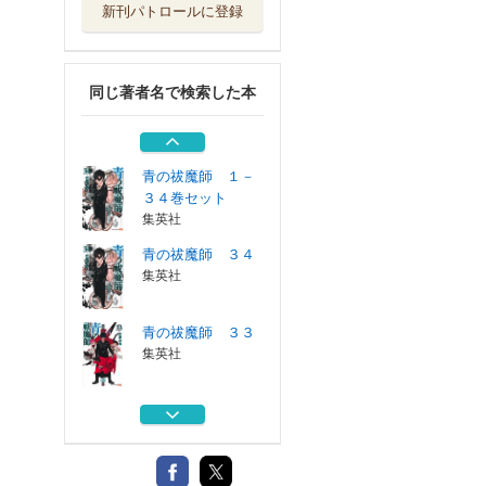
新刊パトロールに登録
青の祓魔師 ３２
集英社
同じ著者名で検索した本
青の祓魔師 ３１
集英社
青の祓魔師 １－
３４巻セット
集英社
青の祓魔師 ３４
集英社
青の祓魔師 ３３
集英社
青の祓魔師 ３２
集英社