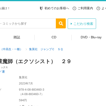
初めてのお客様へ
ご利用案内
よ
お届け！
こだわり検索
雑誌
CD
DVD・Blu-ray
（中高生・一般）
集英社 ジャンプＣ ＳＱ
祓魔師（エクソシスト） ２９
ミックス
／著
集英社
2023年7月
ド
978-4-08-883460-3
（
4-08-883460-7
）
594円