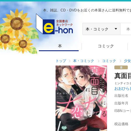
本、雑誌、CD・DVDをお近くの本屋さんに送料無料で
本
コミック
トップ
本・コミック
コミック
少女
真面
ミンティコ
おおひら
出版社名
出版年月
ISBNコー
税込価格