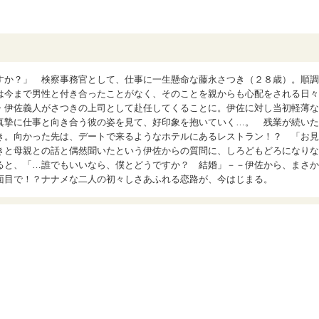
すか？」 検察事務官として、仕事に一生懸命な藤永さつき（２８歳）。順調
は今まで男性と付き合ったことがなく、そのことを親からも心配をされる日々
・伊佐義人がさつきの上司として赴任してくることに。伊佐に対し当初軽薄な
真摯に仕事と向き合う彼の姿を見て、好印象を抱いていく…。 残業が続いた
き。向かった先は、デートで来るようなホテルにあるレストラン！？ 「お見
きと母親との話と偶然聞いたという伊佐からの質問に、しろどもどろになりな
ると、「…誰でもいいなら、僕とどうですか？ 結婚」－－伊佐から、まさか
目で！？ナナメな二人の初々しさあふれる恋路が、今はじまる。