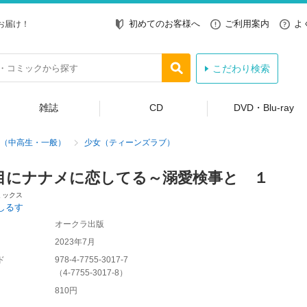
初めてのお客様へ
ご利用案内
よ
お届け！
こだわり検索
雑誌
CD
DVD・Blu-ray
（中高生・一般）
少女（ティーンズラブ）
目にナナメに恋してる～溺愛検事と １
ミックス
しるす
オークラ出版
2023年7月
ド
978-4-7755-3017-7
（
4-7755-3017-8
）
810円