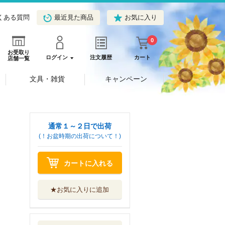
くある質問
最近見た商品
お気に入り
0
お受取り
ログイン
注文履歴
カート
店舗一覧
文具・雑貨
キャンペーン
通常１～２日で出荷
(！お盆時期の出荷について！)
カートに入れる
★お気に入りに追加
片恋結婚 ５
ぶんか社