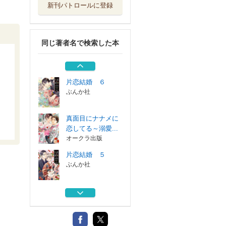
新刊パトロールに登録
片恋結婚 ４
ぶんか社
同じ著者名で検索した本
片恋結婚～年上の
旦那様は不器用...
ぶんか社
片恋結婚 ６
ぶんか社
真面目にナナメに
恋してる～溺愛...
オークラ出版
片恋結婚 ５
ぶんか社
片恋結婚 ４
ぶんか社