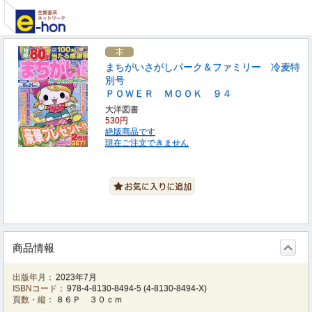
まちがいさがしパーク＆ファミリー 冷麦特
別号
ＰＯＷＥＲ ＭＯＯＫ ９４
大洋図書
530円
絶版商品です
現在ご注文できません
商品情報
出版年月：
2023年7月
ISBNコード：
978-4-8130-8494-5
(
4-8130-8494-X
)
頁数・縦：
８６Ｐ ３０ｃｍ