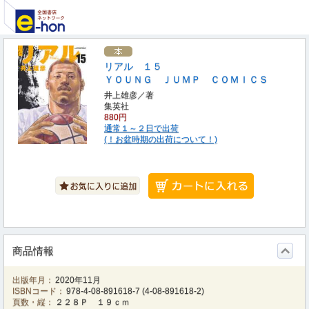
リアル １５
ＹＯＵＮＧ ＪＵＭＰ ＣＯＭＩＣＳ
井上雄彦／著
集英社
880円
通常１～２日で出荷
(！お盆時期の出荷について！)
商品情報
出版年月：
2020年11月
ISBNコード：
978-4-08-891618-7
(
4-08-891618-2
)
頁数・縦：
２２８Ｐ １９ｃｍ