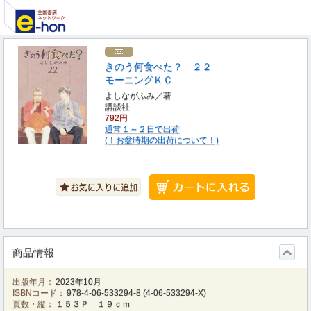
きのう何食べた？ ２２
モーニングＫＣ
よしながふみ／著
講談社
792円
通常１～２日で出荷
(！お盆時期の出荷について！)
商品情報
出版年月：
2023年10月
ISBNコード：
978-4-06-533294-8
(
4-06-533294-X
)
頁数・縦：
１５３Ｐ １９ｃｍ