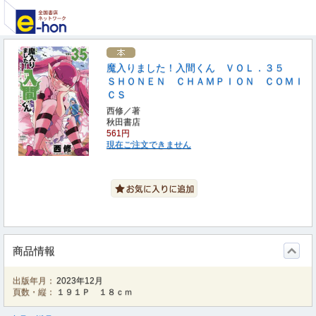
魔入りました！入間くん ＶＯＬ．３５
ＳＨＯＮＥＮ ＣＨＡＭＰＩＯＮ ＣＯＭＩ
ＣＳ
西修／著
秋田書店
561円
現在ご注文できません
商品情報
出版年月：
2023年12月
頁数・縦：
１９１Ｐ １８ｃｍ