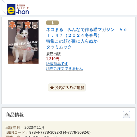
ネコまる みんなで作る猫マガジン Ｖｏ
ｌ．４７（２０２４冬春号）
特集この顔が目に入らぬか
タツミムック
辰巳出版
1,210円
絶版商品です
現在ご注文できません
商品情報
出版年月：
2023年11月
ISBNコード：
978-4-7778-3092-3
(
4-7778-3092-6
)