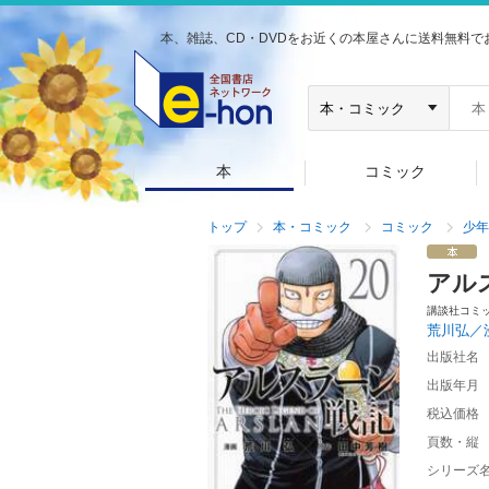
本、雑誌、CD・DVDをお近くの本屋さんに送料無料で
本
コミック
トップ
本・コミック
コミック
少年
アル
講談社コミ
荒川弘／
出版社名
出版年月
税込価格
頁数・縦
シリーズ