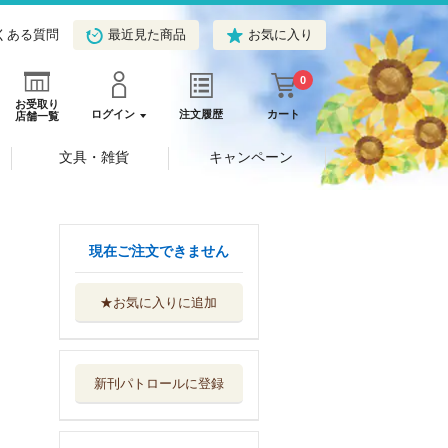
くある質問
最近見た商品
お気に入り
0
お受取り
ログイン
注文履歴
カート
店舗一覧
文具・雑貨
キャンペーン
現在ご注文できません
★お気に入りに追加
百姓貴族 ９
新書館
新刊パトロールに登録
銀の匙 全巻セッ
ト １－１５巻...
小学館