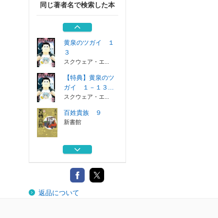
同じ著者名で検索した本
百姓貴族 セット
１－９巻セット
新書館
黄泉のツガイ １
３
スクウェア・エ...
【特典】黄泉のツ
ガイ １－１３...
スクウェア・エ...
百姓貴族 ９
新書館
銀の匙 全巻セッ
ト １－１５巻...
小学館
百姓貴族 セット
返品について
１－９巻セット
新書館
黄泉のツガイ １