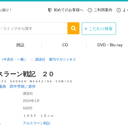
初めてのお客様へ
ご利用案内
よ
お届け！
こだわり検索
雑誌
CD
DVD・Blu-ray
（中高生・一般）
講談社 週刊マガジンＫＣ
スラーン戦記 ２０
ックス ＳＨＯＮＥＮ ＭＡＧＡＺＩＮＥ ＣＯＭＩＣＳ
漫画 田中芳樹／原作
講談社
2024年1月
550円
１８９Ｐ １８ｃｍ
名
アルスラーン戦記