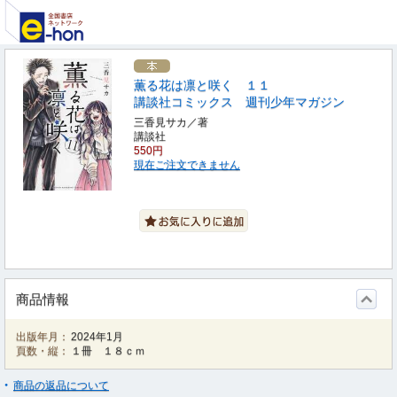
薫る花は凛と咲く １１
講談社コミックス 週刊少年マガジン
三香見サカ／著
講談社
550円
現在ご注文できません
商品情報
出版年月：
2024年1月
頁数・縦：
１冊 １８ｃｍ
商品の返品について