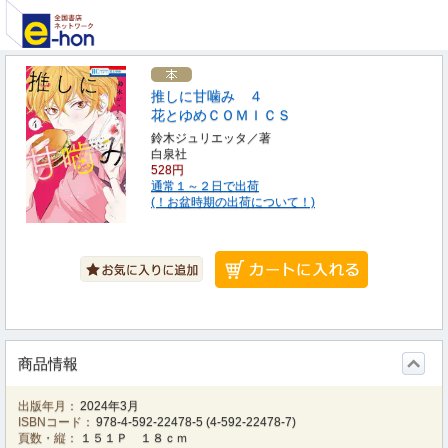
推しに甘噛み ４
花とゆめＣＯＭＩＣＳ
鈴木ジュリエッタ／著
白泉社
528円
通常１～２日で出荷
(！お盆時期の出荷について！)
商品情報
出版年月：
2024年3月
ISBNコード：
978-4-592-22478-5
(
4-592-22478-7
)
頁数・縦：
１５１Ｐ １８ｃｍ