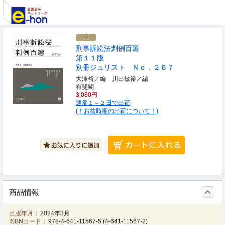
刑事訴訟法判例百選
第１１版
別冊ジュリスト Ｎｏ．２６７
大澤裕／編 川出敏裕／編
有斐閣
3,080円
通常１～２日で出荷
(！お盆時期の出荷について！)
商品情報
出版年月：
2024年3月
ISBNコード：
978-4-641-11567-5
(
4-641-11567-2
)