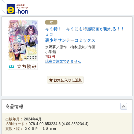
キミ特！ キミにも特撮映画が撮れる！！
＃２
裏少年サンデーコミックス
水沢夢／原作 柚木涼太／作画
小学館
792円
現在ご注文できません
商品情報
出版年月：
2024年4月
ISBNコード：
978-4-09-853234-6
(
4-09-853234-4
)
頁数・縦：
２０６Ｐ １８ｃｍ