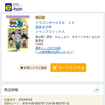
ドラゴンボールＳＤ １０
謎多き少年
ジャンプコミックス
鳥山明／原作・かんしゅう オオイシナホ／まんが
集英社
770円
通常１～２日で出荷
(！お盆時期の出荷について！)
商品情報
出版年月：
2024年4月
ISBNコード：
978-4-08-883767-3
(
4-08-883767-3
)