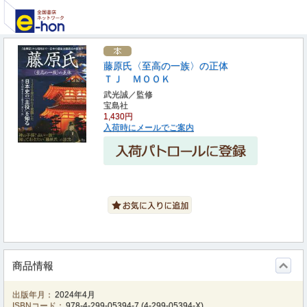
藤原氏〈至高の一族〉の正体
ＴＪ ＭＯＯＫ
武光誠／監修
宝島社
1,430円
入荷時にメールでご案内
商品情報
出版年月：
2024年4月
ISBNコード：
978-4-299-05394-7
(
4-299-05394-X
)