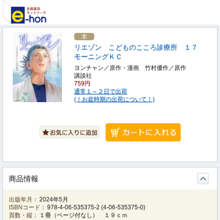
リエゾン こどものこころ診療所 １７
モーニングＫＣ
ヨンチャン／原作・漫画 竹村優作／原作
講談社
759円
通常１～２日で出荷
(！お盆時期の出荷について！)
商品情報
出版年月：
2024年5月
ISBNコード：
978-4-06-535375-2
(
4-06-535375-0
)
頁数・縦：
１冊（ページ付なし） １９ｃｍ