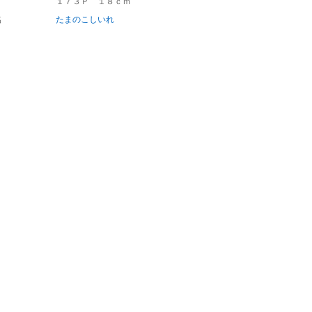
１７３Ｐ １８ｃｍ
名
たまのこしいれ