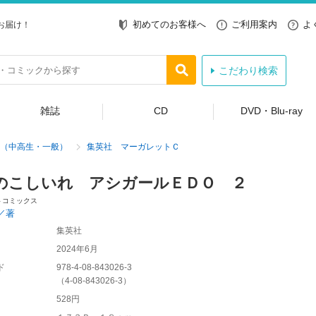
初めてのお客様へ
ご利用案内
よ
お届け！
こだわり検索
雑誌
CD
DVD・Blu-ray
（中高生・一般）
集英社 マーガレットＣ
のこしいれ アシガールＥＤＯ ２
トコミックス
／著
集英社
2024年6月
ド
978-4-08-843026-3
（
4-08-843026-3
）
528円