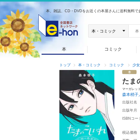
本、雑誌、CD・DVDをお近くの本屋さんに送料無料で
本
コミック
トップ
本・コミック
コミック
少女
たま
マーガレッ
森本梢子
出版社名
出版年月
ISBNコー
税込価格