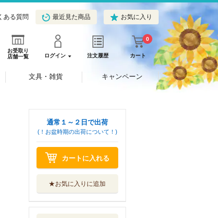
くある質問
最近見た商品
お気に入り
0
お受取り
ログイン
注文履歴
カート
店舗一覧
文具・雑貨
キャンペーン
通常１～２日で出荷
(！お盆時期の出荷について！)
カートに入れる
★お気に入りに追加
たまのこしいれ
アシガールＥＤ...
集英社