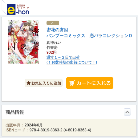
密花の虜囚
バンブーコミックス 恋パラコレクションＤ
真神れい
竹書房
902円
通常１～２日で出荷
(！お盆時期の出荷について！)
商品情報
出版年月：
2024年6月
ISBNコード：
978-4-8019-8363-2
(
4-8019-8363-4
)