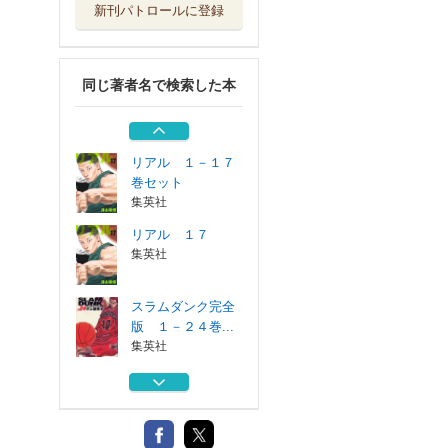
新刊パトロールに登録
ＳＬＡＭ ＤＵＮ
Ｋ 新装再編版...
集英社
同じ著者名で検索した本
ＴＨＥ ＦＩＲＳ
Ｔ ＳＬＡＭ ...
集英社
リアル １－１７
巻セット
集英社
リアル １７
集英社
スラムダンク完全
版 １－２４巻...
集英社
ＳＬＡＭ ＤＵＮ
Ｋ 新装再編版...
集英社