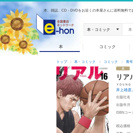
本、雑誌、CD・DVDをお近くの本屋さんに送料無料で
本
コミック
トップ
本・コミック
コミック
青年
リア
ＹＯＵＮＧ
井上雄彦
出版社名
出版年月
ISBNコー
税込価格