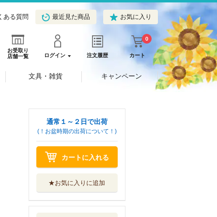
くある質問
最近見た商品
お気に入り
0
お受取り
ログイン
注文履歴
カート
店舗一覧
文具・雑貨
キャンペーン
通常１～２日で出荷
(！お盆時期の出荷について！)
カートに入れる
★お気に入りに追加
スラムダンク完全
版 １－２４巻...
集英社