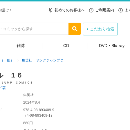
初めてのお客様へ
ご利用案内
よ
お届け！
こだわり検索
雑誌
CD
DVD・Blu-ray
（一般）
集英社 ヤングジャンプＣ
ル １６
 ＪＵＭＰ ＣＯＭＩＣＳ
／著
集英社
2024年8月
ド
978-4-08-893409-9
（
4-08-893409-1
）
880円