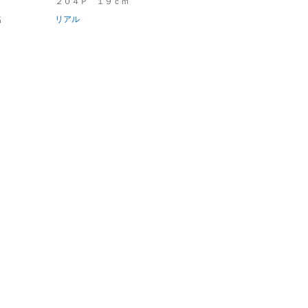
２０４Ｐ １９ｃｍ
名
リアル