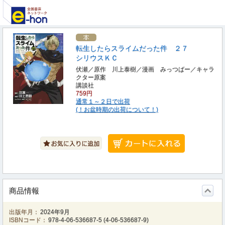
転生したらスライムだった件 ２７
シリウスＫＣ
伏瀬／原作 川上泰樹／漫画 みっつばー／キャラ
クター原案
講談社
759円
通常１～２日で出荷
(！お盆時期の出荷について！)
商品情報
出版年月：
2024年9月
ISBNコード：
978-4-06-536687-5
(
4-06-536687-9
)